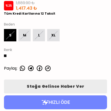
1,889.90 ₺
%
25
1,417.43 ₺
Tüm Kredi Kartlarına 12 Taksit
Beden
S
M
L
XL
Renk
Paylaş
:
Stoğa Gelince Haber Ver