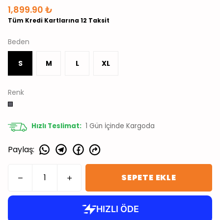
1,899.90 ₺
Tüm Kredi Kartlarına 12 Taksit
Beden
S
M
L
XL
Renk
Hızlı Teslimat:
1
Gün İçinde Kargoda
Paylaş
:
SEPETE EKLE