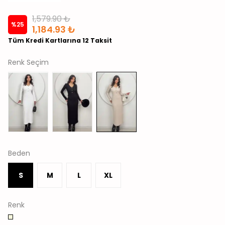
1,579.90 ₺
%
25
1,184.93 ₺
Tüm Kredi Kartlarına 12 Taksit
Renk Seçim
Beden
S
M
L
XL
Renk