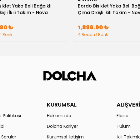
siklet Yaka Beli Bağcıklı
Bordo Bisiklet Yaka Beli Bağ
işli İkili Takım - Nova
Çima Dikişli İkili Takım - No
.90 ₺
1,899.90 ₺
1 Renk
4 Beden 1 Renk
KURUMSAL
ALIŞVER
 Politikası
Hakkımızda
Elbise
ibi
Dolcha Kariyer
Tulum
 Sorular
Kurumsal İletişim
İkili Takıml