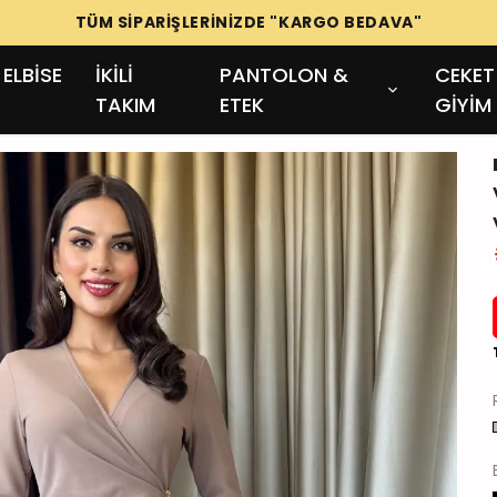
TÜM SİPARİŞLERİNİZDE "KARGO BEDAVA"
ELBİSE
İKİLİ
PANTOLON &
CEKET
TAKIM
ETEK
GİYİM