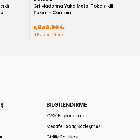
cıklı
Gri Madonna Yaka Metal Tokalı İkili
Siya
va
Takım - Carmen
İkil
1,849.90 ₺
1,8
4 Beden 1 Renk
4 Bed
İŞ
BİLGİLENDİRME
KVKK Bilgilendirmesi
Mesafeli Satış Sözleşmesi
ar
Gizlilik Politikası