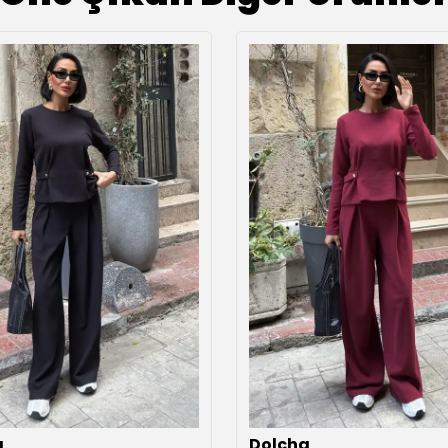
a
Dolcha