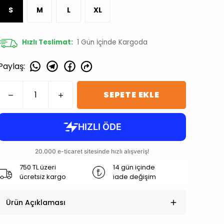
S
M
L
XL
Hızlı Teslimat:
1
Gün İçinde Kargoda
Paylaş
:
SEPETE EKLE
750 TL üzeri
14 gün içinde
ücretsiz kargo
iade değişim
Ürün Açıklaması