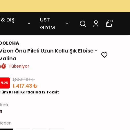
 & DIŞ
ÜST
0
GİYİM
DOLCHA
Vizon Önü Pileli Uzun Kollu Şık Elbise -
Valina
Tükeniyor
1,889.90 ₺
%
25
1,417.43 ₺
Tüm Kredi Kartlarına 12 Taksit
Renk
Beden