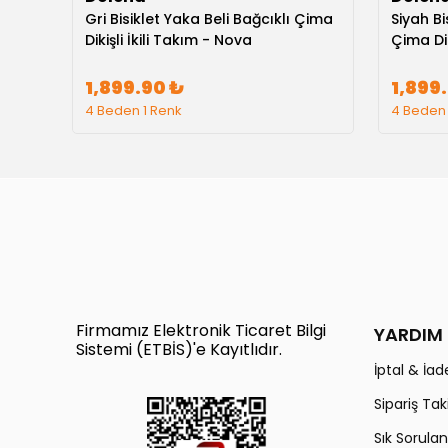
Sırt
Gri Bisiklet Yaka Beli Bağcıklı Çima
Siyah Bi
e
Dikişli İkili Takım - Nova
Çima Dik
1,899.90 ₺
1,899
4 Beden 1 Renk
4 Beden 
Firmamız Elektronik Ticaret Bilgi
YARDIM
Sistemi (ETBİS)'e Kayıtlıdır.
İptal & İade
Sipariş Tak
Sık Sorulan