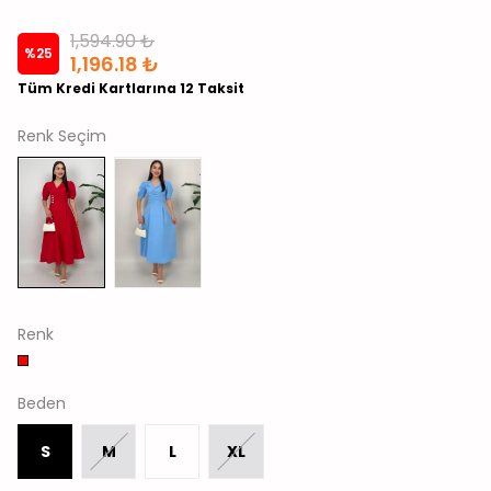
1,594.90 ₺
%
25
1,196.18 ₺
Tüm Kredi Kartlarına 12 Taksit
Renk Seçim
Renk
Beden
S
M
L
XL