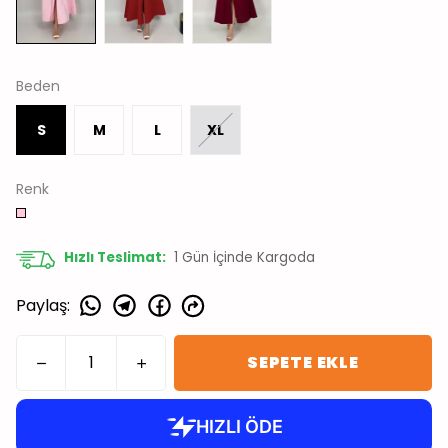
Beden
S
M
L
XL
Renk
Hızlı Teslimat:
1
Gün İçinde Kargoda
Paylaş
:
SEPETE EKLE