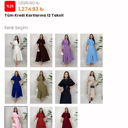
1,699.90 ₺
%
25
1,274.93 ₺
Tüm Kredi Kartlarına 12 Taksit
Renk Seçim